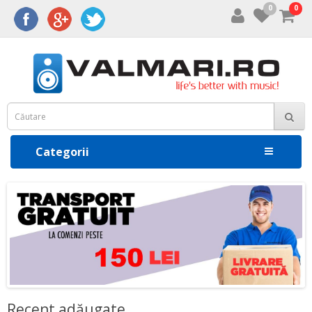
0
0
Categorii
Recent adăugate