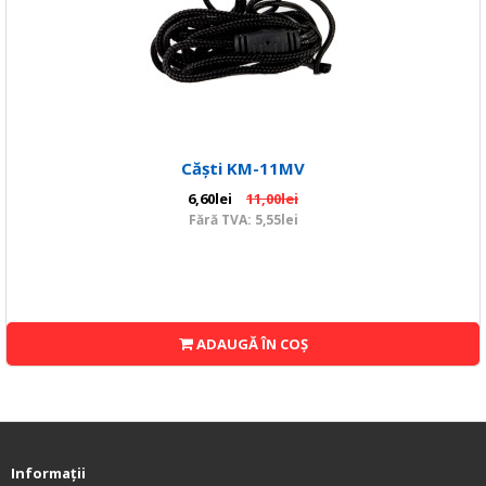
Căști KM-11MV
6,60lei
11,00lei
Fără TVA: 5,55lei
ADAUGĂ ÎN COŞ
Informaţii