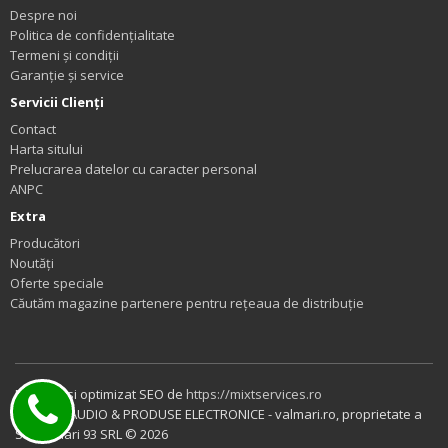
Despre noi
Politica de confidențialitate
Termeni și condiții
Garanție și service
Servicii Clienţi
Contact
Harta sitului
Prelucrarea datelor cu caracter personal
ANPC
Extra
Producători
Noutăți
Oferte speciale
Căutăm magazine partenere pentru rețeaua de distribuție
Realizat si optimizat SEO de
https://mixtservices.ro
SISTEME AUDIO & PRODUSE ELECTRONICE - valmari.ro, proprietate a
SC Valmari 93 SRL © 2026