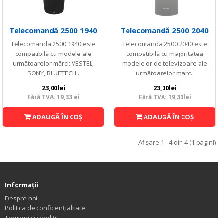
Telecomandă 2500 1940
Telecomandă 2500 2040
Telecomanda 2500 1940 este
Telecomanda 2500 2040 este
compatibilă cu modele ale
compatibilă cu majoritatea
următoarelor mărci: VESTEL,
modelelor de televizoare ale
SONY, BLUETECH..
următoarelor marc..
23,00lei
23,00lei
Fără TVA: 19,33lei
Fără TVA: 19,33lei
ADAUGĂ ÎN COŞ
ADAUGĂ ÎN COŞ
Afişare 1 - 4 din 4 (1 pagini)
Informaţii
Despre noi
Politica de confidențialitate
Termeni și condiții