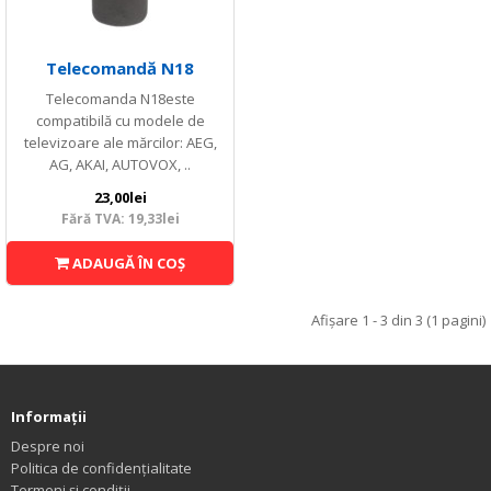
Telecomandă N18
Telecomanda N18este
compatibilă cu modele de
televizoare ale mărcilor: AEG,
AG, AKAI, AUTOVOX, ..
23,00lei
Fără TVA: 19,33lei
ADAUGĂ ÎN COŞ
Afişare 1 - 3 din 3 (1 pagini)
Informaţii
Despre noi
Politica de confidențialitate
Termeni și condiții