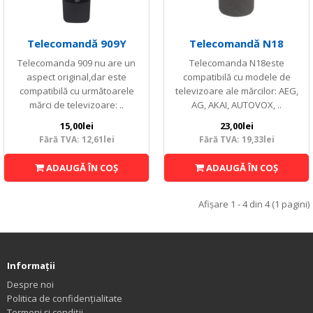
Telecomandă 909Y
Telecomandă N18
Telecomanda 909 nu are un
Telecomanda N18este
aspect original,dar este
compatibilă cu modele de
compatibilă cu următoarele
televizoare ale mărcilor: AEG,
mărci de televizoare: ..
AG, AKAI, AUTOVOX, ..
15,00lei
23,00lei
Fără TVA: 12,61lei
Fără TVA: 19,33lei
ADAUGĂ ÎN COŞ
ADAUGĂ ÎN COŞ
Afişare 1 - 4 din 4 (1 pagini)
Informaţii
Despre noi
Politica de confidențialitate
Termeni și condiții