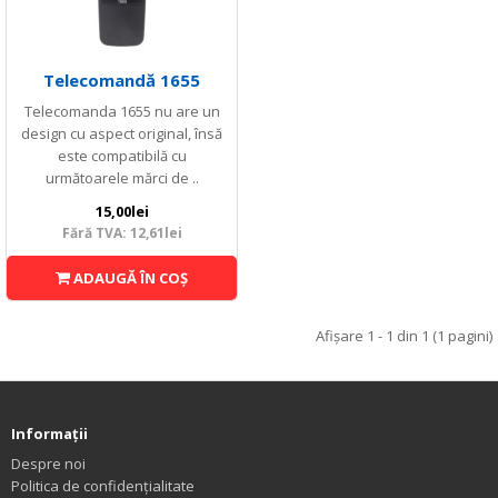
Telecomandă 1655
Telecomanda 1655 nu are un
design cu aspect original, însă
este compatibilă cu
următoarele mărci de ..
15,00lei
Fără TVA: 12,61lei
ADAUGĂ ÎN COŞ
Afişare 1 - 1 din 1 (1 pagini)
Informaţii
Despre noi
Politica de confidențialitate