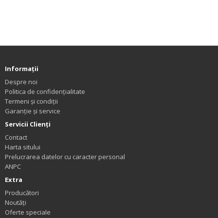
Informaţii
Despre noi
Politica de confidențialitate
Termeni și condiții
Garanție și service
Servicii Clienţi
Contact
Harta sitului
Prelucrarea datelor cu caracter personal
ANPC
Extra
Producători
Noutăți
Oferte speciale