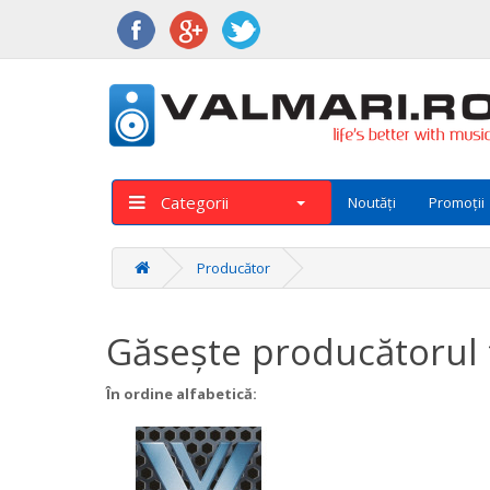
Categorii
Noutăți
Promoții
Producător
Găseşte producătorul t
În ordine alfabetică: