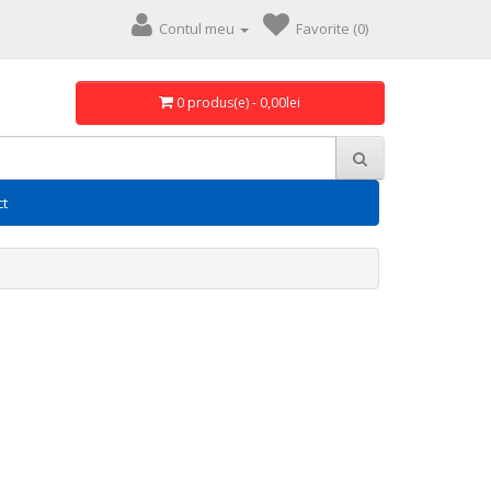
Contul meu
Favorite (0)
0 produs(e) - 0,00lei
ct