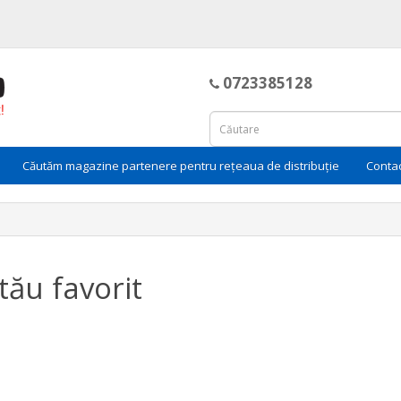
0723385128
Căutăm magazine partenere pentru rețeaua de distribuție
Conta
ău favorit