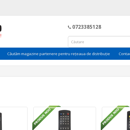
0723385128
Căutăm magazine partenere pentru rețeaua de distribuție
Conta