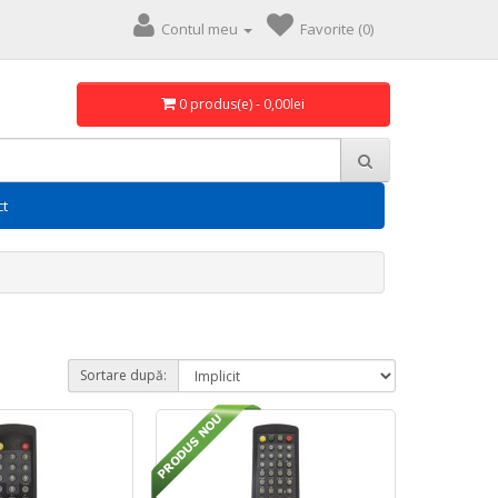
Contul meu
Favorite (0)
0 produs(e) - 0,00lei
ct
Sortare după: