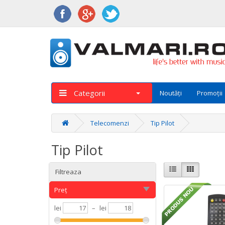
Categorii
Noutăți
Promoții
Telecomenzi
Tip Pilot
Tip Pilot
Filtreaza
Preț
lei
–
lei