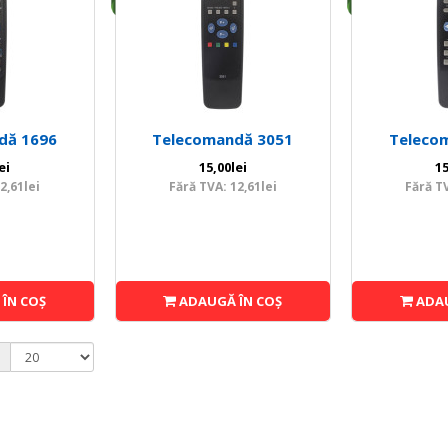
dă 1696
Telecomandă 3051
Teleco
ei
15,00lei
15
2,61lei
Fără TVA: 12,61lei
Fără TV
ÎN COŞ
ADAUGĂ ÎN COŞ
ADAU