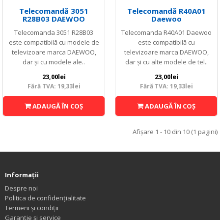
Telecomandă 3051
Telecomandă R40A01
R28B03 DAEWOO
Daewoo
Telecomanda 3051 R28B03
Telecomanda R40A01 Daewoo
este compatibilă cu modele de
este compatibilă cu
televizoare marca DAEWOO,
televizoare marca DAEWOO,
dar și cu modele ale..
dar și cu alte modele de tel..
23,00lei
23,00lei
Fără TVA: 19,33lei
Fără TVA: 19,33lei
ADAUGĂ ÎN COŞ
ADAUGĂ ÎN COŞ
Afişare 1 - 10 din 10 (1 pagini)
Informaţii
Despre noi
Politica de confidențialitate
Termeni și condiții
Garanție și service