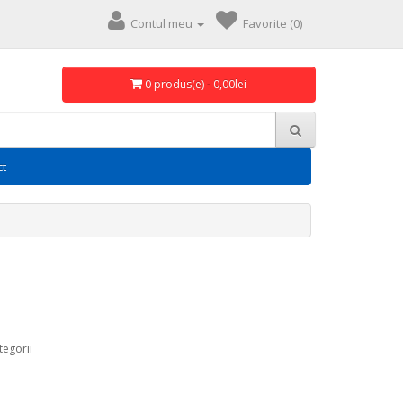
Contul meu
Favorite (0)
0 produs(e) - 0,00lei
ct
tegorii