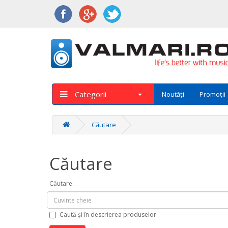
Categorii
Noutăți
Promoții
Căutare
Căutare
Căutare:
Caută și în descrierea produselor