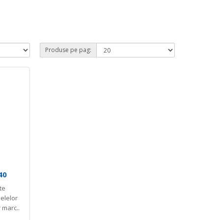
Produse pe pag:
40
te
elelor
 marc..