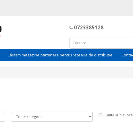
0723385128
Căutăm magazine partenere pentru rețeaua de distribuție
Conta
Caută și în subca