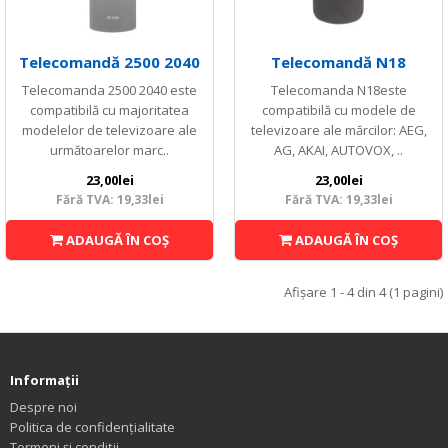
Telecomandă 2500 2040
Telecomandă N18
Telecomanda 2500 2040 este
Telecomanda N18este
compatibilă cu majoritatea
compatibilă cu modele de
modelelor de televizoare ale
televizoare ale mărcilor: AEG,
următoarelor marc..
AG, AKAI, AUTOVOX, ..
23,00lei
23,00lei
Fără TVA: 19,33lei
Fără TVA: 19,33lei
ADAUGĂ ÎN COŞ
ADAUGĂ ÎN COŞ
Afişare 1 - 4 din 4 (1 pagini)
Informaţii
Despre noi
Politica de confidențialitate
Termeni și condiții