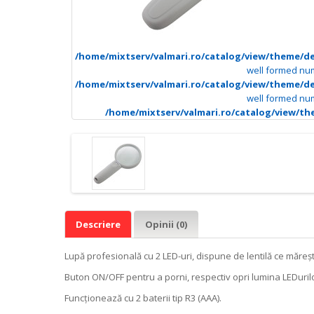
/home/mixtserv/valmari.ro/catalog/view/theme/d
well formed nu
/home/mixtserv/valmari.ro/catalog/view/theme/d
well formed nu
/home/mixtserv/valmari.ro/catalog/view/t
Descriere
Opinii (0)
Lupă profesională cu 2 LED-uri, dispune de lentilă ce măreșt
Buton ON/OFF pentru a porni, respectiv opri lumina LEDurilo
Funcționează cu 2 baterii tip R3 (AAA).