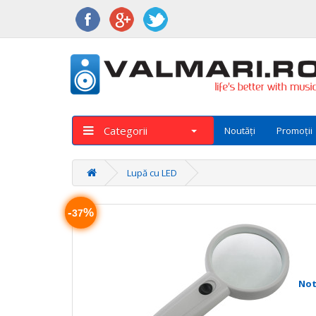
Categorii
Noutăți
Promoții
Lupă cu LED
-
%
37
Not