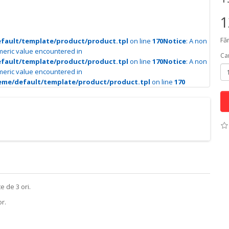
1
Făr
efault/template/product/product.tpl
on line
170
Notice
: A non
meric value encountered in
Can
efault/template/product/product.tpl
on line
170
Notice
: A non
meric value encountered in
heme/default/template/product/product.tpl
on line
170
e de 3 ori.
r.