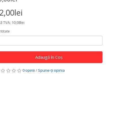
2,00lei
ă TVA: 10,08lei
titate
Adaugă în Coş
0 opinii
/
Spune-ţi opinia