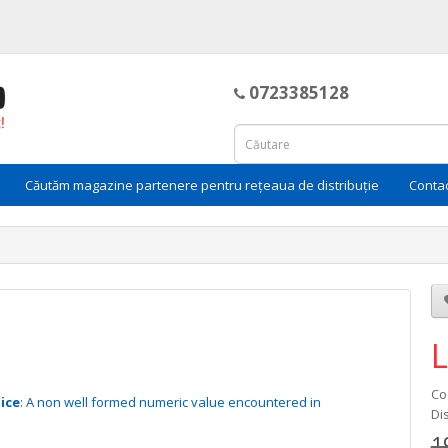
0723385128
Căutăm magazine partenere pentru rețeaua de distribuție
Conta
Co
ice
: A non well formed numeric value encountered in
Dis
1