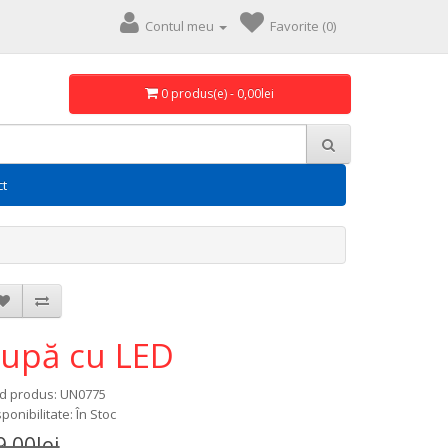
Contul meu
Favorite (0)
0 produs(e) - 0,00lei
ct
Lupă cu LED
d produs: UN0775
ponibilitate: În Stoc
9,00lei