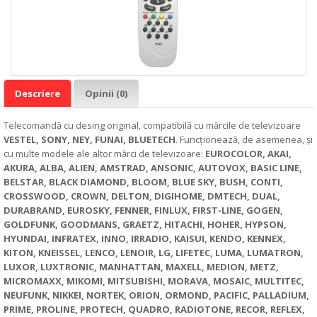
Descriere
Opinii (0)
Telecomandă cu desing original, compatibilă cu mărcile de televizoare
VESTEL, SONY, NEY, FUNAI, BLUETECH
. Funcționează, de asemenea, și
cu multe modele ale altor mărci de televizoare:
EUROCOLOR, AKAI,
AKURA, ALBA, ALIEN, AMSTRAD, ANSONIC, AUTOVOX, BASIC LINE,
BELSTAR, BLACK DIAMOND, BLOOM, BLUE SKY, BUSH, CONTI,
CROSSWOOD, CROWN, DELTON, DIGIHOME, DMTECH, DUAL,
DURABRAND, EUROSKY, FENNER, FINLUX, FIRST-LINE, GOGEN,
GOLDFUNK, GOODMANS, GRAETZ, HITACHI, HOHER, HYPSON,
HYUNDAI, INFRATEX, INNO, IRRADIO, KAISUI, KENDO, KENNEX,
KITON, KNEISSEL, LENCO, LENOIR, LG, LIFETEC, LUMA, LUMATRON,
LUXOR, LUXTRONIC, MANHATTAN, MAXELL, MEDION, METZ,
MICROMAXX, MIKOMI, MITSUBISHI, MORAVA, MOSAIC, MULTITEC,
NEUFUNK, NIKKEI, NORTEK, ORION, ORMOND, PACIFIC, PALLADIUM,
PRIME, PROLINE, PROTECH, QUADRO, RADIOTONE, RECOR, REFLEX,