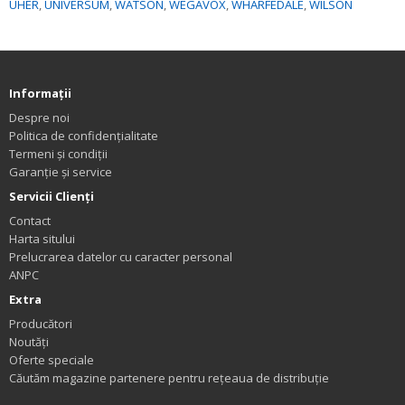
UHER
,
UNIVERSUM
,
WATSON
,
WEGAVOX
,
WHARFEDALE
,
WILSON
Informaţii
Despre noi
Politica de confidențialitate
Termeni și condiții
Garanție și service
Servicii Clienţi
Contact
Harta sitului
Prelucrarea datelor cu caracter personal
ANPC
Extra
Producători
Noutăți
Oferte speciale
Căutăm magazine partenere pentru rețeaua de distribuție