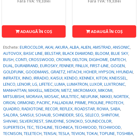
Fără TVA: 19,33lei
Fără TVA: 19,33lei
ADAUGĂ ÎN COŞ
ADAUGĂ ÎN COŞ
Etichete:
EUROCOLOR
,
AKAI
,
AKURA
,
ALBA
,
ALIEN
,
AMSTRAD
,
ANSONIC
,
AUTOVOX
,
BASIC LINE
,
BELSTAR
,
BLACK DIAMOND
,
BLOOM
,
BLUE SKY
,
BUSH
,
CONTI
,
CROSSWOOD
,
CROWN
,
DELTON
,
DIGIHOME
,
DMTECH
,
DUAL
,
DURABRAND
,
EUROSKY
,
FENNER
,
FINLUX
,
FIRST-LINE
,
GOGEN
,
GOLDFUNK
,
GOODMANS
,
GRAETZ
,
HITACHI
,
HOHER
,
HYPSON
,
HYUNDAI
,
INFRATEX
,
INNO
,
IRRADIO
,
KAISUI
,
KENDO
,
KENNEX
,
KITON
,
KNEISSEL
,
LENCO
,
LENOIR
,
LG
,
LIFETEC
,
LUMA
,
LUMATRON
,
LUXOR
,
LUXTRONIC
,
MANHATTAN
,
MAXELL
,
MEDION
,
METZ
,
MICROMAXX
,
MIKOMI
,
MITSUBISHI
,
MORAVA
,
MOSAIC
,
MULTITEC
,
NEUFUNK
,
NIKKEI
,
NORTEK
,
ORION
,
ORMOND
,
PACIFIC
,
PALLADIUM
,
PRIME
,
PROLINE
,
PROTECH
,
QUADRO
,
RADIOTONE
,
RECOR
,
REFLEX
,
ROADSTAR
,
ROWA
,
SABA
,
SALORA
,
SANSUI
,
SCHAUB
,
SCHNEIDER
,
SEG
,
SELECO
,
SHINTOM
,
SHIVAKI
,
SILVERCREST
,
SINUDYNE
,
SONOKO
,
SOUNDCOLOR
,
SUPERTECH
,
TEC
,
TECHLINE
,
TECHNICA
,
TECHWOOD
,
TECHWOOD
,
TECNISON
,
TELETECH
,
TENSAI
,
TESLA
,
TEVION
,
TOKAI
,
TOPLINE
,
TOSHIBA
,