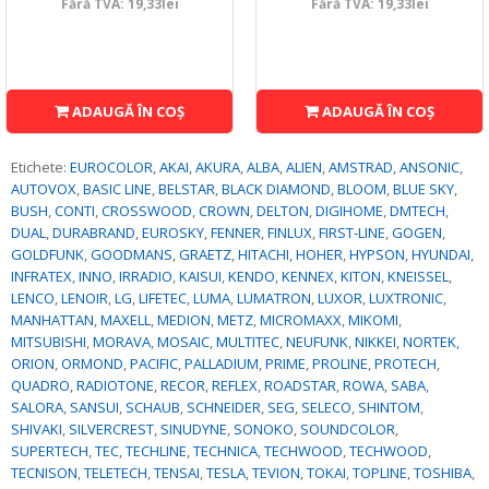
Fără TVA: 19,33lei
Fără TVA: 19,33lei
ADAUGĂ ÎN COŞ
ADAUGĂ ÎN COŞ
Etichete:
EUROCOLOR
,
AKAI
,
AKURA
,
ALBA
,
ALIEN
,
AMSTRAD
,
ANSONIC
,
AUTOVOX
,
BASIC LINE
,
BELSTAR
,
BLACK DIAMOND
,
BLOOM
,
BLUE SKY
,
BUSH
,
CONTI
,
CROSSWOOD
,
CROWN
,
DELTON
,
DIGIHOME
,
DMTECH
,
DUAL
,
DURABRAND
,
EUROSKY
,
FENNER
,
FINLUX
,
FIRST-LINE
,
GOGEN
,
GOLDFUNK
,
GOODMANS
,
GRAETZ
,
HITACHI
,
HOHER
,
HYPSON
,
HYUNDAI
,
INFRATEX
,
INNO
,
IRRADIO
,
KAISUI
,
KENDO
,
KENNEX
,
KITON
,
KNEISSEL
,
LENCO
,
LENOIR
,
LG
,
LIFETEC
,
LUMA
,
LUMATRON
,
LUXOR
,
LUXTRONIC
,
MANHATTAN
,
MAXELL
,
MEDION
,
METZ
,
MICROMAXX
,
MIKOMI
,
MITSUBISHI
,
MORAVA
,
MOSAIC
,
MULTITEC
,
NEUFUNK
,
NIKKEI
,
NORTEK
,
ORION
,
ORMOND
,
PACIFIC
,
PALLADIUM
,
PRIME
,
PROLINE
,
PROTECH
,
QUADRO
,
RADIOTONE
,
RECOR
,
REFLEX
,
ROADSTAR
,
ROWA
,
SABA
,
SALORA
,
SANSUI
,
SCHAUB
,
SCHNEIDER
,
SEG
,
SELECO
,
SHINTOM
,
SHIVAKI
,
SILVERCREST
,
SINUDYNE
,
SONOKO
,
SOUNDCOLOR
,
SUPERTECH
,
TEC
,
TECHLINE
,
TECHNICA
,
TECHWOOD
,
TECHWOOD
,
TECNISON
,
TELETECH
,
TENSAI
,
TESLA
,
TEVION
,
TOKAI
,
TOPLINE
,
TOSHIBA
,