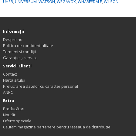
UHER
,
UNIVERSUM
,
WATSON
,
WEGAVOX
,
WHARFEDALE
,
WILSON
Informaţii
Despre noi
Politica de confidențialitate
Termeni și condiții
Garanție și service
Servicii Clienţi
Contact
Harta sitului
Prelucrarea datelor cu caracter personal
ANPC
Extra
Producători
Noutăți
Oferte speciale
Căutăm magazine partenere pentru rețeaua de distribuție