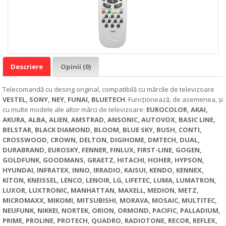
Descriere
Opinii (0)
Telecomandă cu desing original, compatibilă cu mărcile de televizoare
VESTEL, SONY, NEY, FUNAI, BLUETECH
. Funcționează, de asemenea, și
cu multe modele ale altor mărci de televizoare:
EUROCOLOR, AKAI,
AKURA, ALBA, ALIEN, AMSTRAD, ANSONIC, AUTOVOX, BASIC LINE,
BELSTAR, BLACK DIAMOND, BLOOM, BLUE SKY, BUSH, CONTI,
CROSSWOOD, CROWN, DELTON, DIGIHOME, DMTECH, DUAL,
DURABRAND, EUROSKY, FENNER, FINLUX, FIRST-LINE, GOGEN,
GOLDFUNK, GOODMANS, GRAETZ, HITACHI, HOHER, HYPSON,
HYUNDAI, INFRATEX, INNO, IRRADIO, KAISUI, KENDO, KENNEX,
KITON, KNEISSEL, LENCO, LENOIR, LG, LIFETEC, LUMA, LUMATRON,
LUXOR, LUXTRONIC, MANHATTAN, MAXELL, MEDION, METZ,
MICROMAXX, MIKOMI, MITSUBISHI, MORAVA, MOSAIC, MULTITEC,
NEUFUNK, NIKKEI, NORTEK, ORION, ORMOND, PACIFIC, PALLADIUM,
PRIME, PROLINE, PROTECH, QUADRO, RADIOTONE, RECOR, REFLEX,